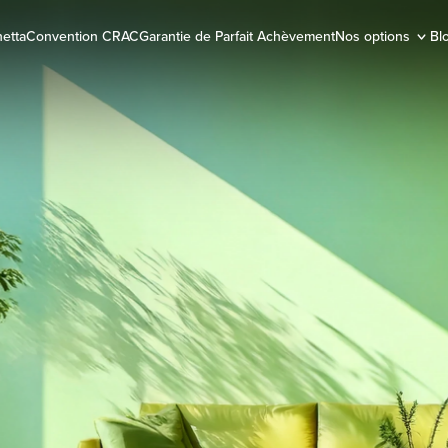
netta
Convention CRAC
Garantie de Parfait Achèvement
Nos options
Bl
O
r
A
e
d