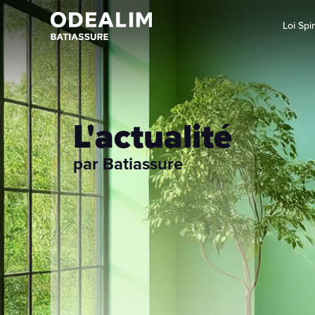
Loi Spi
Assurance TRC
L'actualité
Assurance CNR
par Batiassure
Assurance Bon Fonctionnement
Contrat RCMO
Garantie Immatériels consécutifs