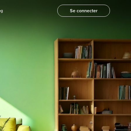
Se connecter
og
btenez un devis
apidement
près avoir rempli vos informations, nos
xperts vous accompagneront dans vos
émarches.
Je souhaite un devis